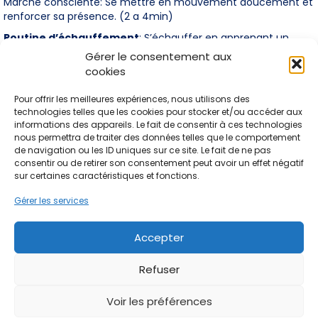
Marche consciente: Se mettre en mouvement doucement et
renforcer sa présence. (2 a 4min)
Routine d’échauffement
: S’échauffer en apprenant un
enchaînement de quelques pas. (30 à 40min)
Gérer le consentement aux
cookies
Atelier
: approfondir un pas de la routine ou créer un pas ou
explorer le thème avec un exercice spécifique (10 à 15min)
Pour offrir les meilleures expériences, nous utilisons des
Improvisation guidée:
Se laisser guider par des intentions en
technologies telles que les cookies pour stocker et/ou accéder aux
lien avec le thème. Des contraintes ou des instructions sont
informations des appareils. Le fait de consentir à ces technologies
données pour explorer sa danse. (5 à 10min)
nous permettra de traiter des données telles que le comportement
de navigation ou les ID uniques sur ce site. Le fait de ne pas
Exemple de thèmes: Ancrage ( Terre), centre (Eau),
consentir ou de retirer son consentement peut avoir un effet négatif
haut du corps (Air), vitalité ( Feu)
sur certaines caractéristiques et fonctions.
Gérer les services
← Cours de danse au quartier de l’Abbaye
Accepter
Cours de danse au dojo de l’éveil →
Refuser
F
G
L
Y
I
Voir les préférences