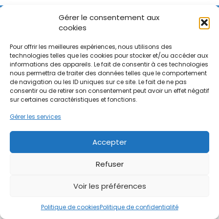
Gérer le consentement aux
F
G
L
Y
I
cookies
© Angèle Ravachol Tous droits réservés |
Pour offrir les meilleures expériences, nous utilisons des
a
o
i
o
n
technologies telles que les cookies pour stocker et/ou accéder aux
informations des appareils. Le fait de consentir à ces technologies
c
o
n
u
s
nous permettra de traiter des données telles que le comportement
de navigation ou les ID uniques sur ce site. Le fait de ne pas
consentir ou de retirer son consentement peut avoir un effet négatif
e
g
k
t
t
sur certaines caractéristiques et fonctions.
Gérer les services
b
l
e
u
a
Accepter
o
e
d
b
g
Refuser
o
-
i
e
r
Voir les préférences
k
m
n
a
Politique de cookies
Politique de confidentialité
a
m